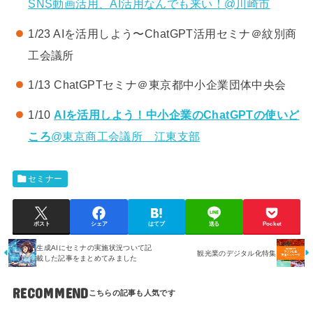
SNS動画活用、AI活用なんでも来い！@川崎市
1/23 AIを活用しよう〜ChatGPT活用セミナ＠紋別商
工会議所
1/13 ChatGPTセミナ＠東京都中小企業団体中央会
1/10
AIを活用しよう！中小企業のChatGPTの使いど
ころ
@東京商工会議所 江東支部
セミナー
ポスト
シェア
はてブ
送る
Pocket
生成AIにセミナの実施状況ついて記
観光業のデジタル化特集
載した記事をまとめてみました
RECOMMEND