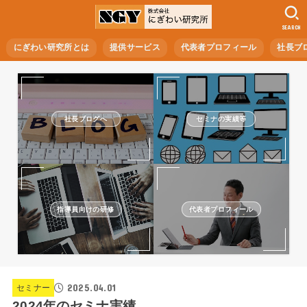
SEARCH
にぎわい研究所とは
提供サービス
代表者プロフィール
社長ブ
社長ブログへ
セミナの実績等
指導員向けの研修
代表者プロフィール
2025.04.01
セミナー
2024年のセミナ実績