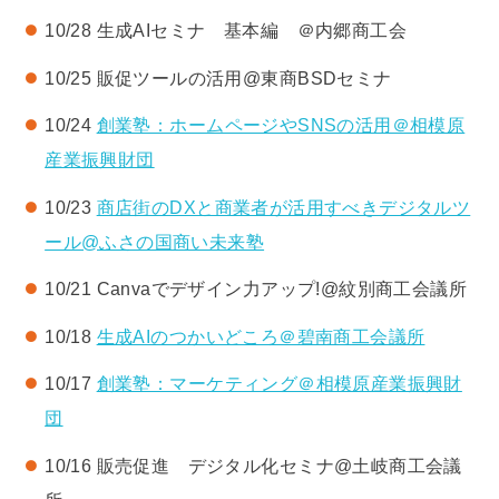
10/28 生成AIセミナ 基本編 ＠内郷商工会
10/25 販促ツールの活用@東商BSDセミナ
10/24
創業塾：ホームページやSNSの活用＠相模原
産業振興財団
10/23
商店街のDXと商業者が活用すべきデジタルツ
ール@ふさの国商い未来塾
10/21 Canvaでデザイン力アップ!@紋別商工会議所
10/18
生成AIのつかいどころ＠碧南商工会議所
10/17
創業塾：マーケティング＠相模原産業振興財
団
10/16 販売促進 デジタル化セミナ@土岐商工会議