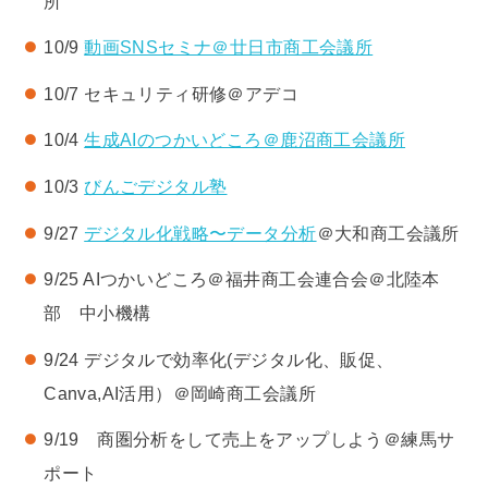
所
10/9
動画SNSセミナ＠廿日市商工会議所
10/7 セキュリティ研修＠アデコ
10/4
生成AIのつかいどころ＠鹿沼商工会議所
10/3
びんごデジタル塾
9/27
デジタル化戦略〜データ分析
＠大和商工会議所
9/25 AIつかいどころ＠福井商工会連合会＠北陸本
部 中小機構
9/24 デジタルで効率化(デジタル化、販促、
Canva,AI活用）＠岡崎商工会議所
9/19 商圏分析をして売上をアップしよう＠練馬サ
ポート