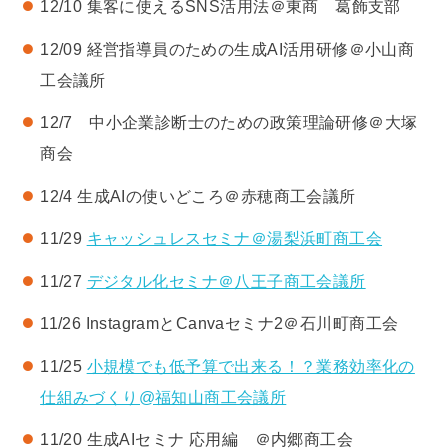
12/10 集客に使えるSNS活用法＠東商 葛飾支部
12/09 経営指導員のための生成AI活用研修＠小山商
工会議所
12/7 中小企業診断士のための政策理論研修＠大塚
商会
12/4 生成AIの使いどころ＠赤穂商工会議所
11/29
キャッシュレスセミナ＠湯梨浜町商工会
11/27
デジタル化セミナ＠八王子商工会議所
11/26 InstagramとCanvaセミナ2＠石川町商工会
11/25
小規模でも低予算で出来る！？業務効率化の
仕組みづくり@福知山商工会議所
11/20 生成AIセミナ 応用編 ＠内郷商工会